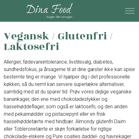
Vegansk / Glutenfri /
Laktosefri
Allergier, fødevareintolerance, livstilsvalg, diabetes,
sundhedsfokus, ja årsagerne til at dine gæster ikke kan spise
bestemte ting er mange. Vi hjælper dig i det professionelle
køkken, så du nemt kan servere superlækre alternativer,
samtidig med at du sparer tid. Prøv vores dejlige veganske
banankager, den ene med chokoladestykker og
hasselnøddeflager, som også er laktosefri, og den anden
med pekannødder og pistaciepynt eller en frisk
hasselnøddetærte med hindbær. Almondy glutenfri Daim
eller Tobleronetærte er skøn forkælelse for rigtige
chokolade-elskere og Pure coaties daddel- og havrekager