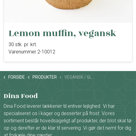
Lemon muffin, vegansk
30 stk. pr. krt.
Varenummer 2-10012
FORSIDE
PRODUKTER
VEGANSK / GLUTENFRI / LAKTOSEFRI
Dina Food
Dina Food leverer lækkerier til enhver lejlighed. Vi har
specialiseret os i kager og desserter på frost. Vores
sortiment består hovedsageligt af produkter, der blot skal tø
op og derefter er de klar til servering. Vi gør det nemt for dig
at forkæle dine gæster.